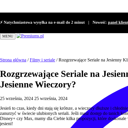
⚡ Natychmiastowa wysyłka na e-mail do 2 minut |
Nowość:
panel klien
MENU
Strona główna
/
Filmy i seriale
/
Rozgrzewające Seriale na Jesienny K
Rozgrzewające Seriale na Jesie
Jesienne Wieczory?
25 września, 2024
25 września, 2024
Jesień to czas, kiedy dni stają się krótsze, a wieczory dłuższe i chłod
zanurzyć w świecie ulubionych seriali. Jeśli masz dostęp do tanich ko
Disney+ czy Max, mamy dla Ciebie kilka propozycji, które doskonale wpi
jesieni!