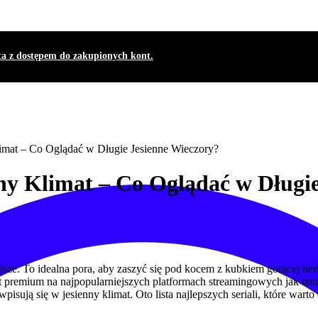
ta z dostępem do zakupionych kont.
limat – Co Oglądać w Długie Jesienne Wieczory?
nny Klimat – Co Oglądać w Długi
niejsze. To idealna pora, aby zaszyć się pod kocem z kubkiem gorącej her
nt premium na najpopularniejszych platformach streamingowych jak tani
sują się w jesienny klimat. Oto lista najlepszych seriali, które warto 