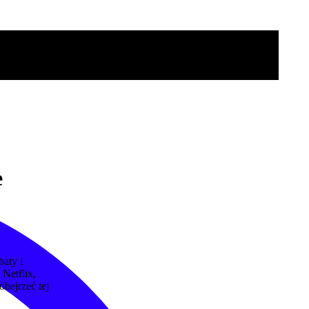
e
baty i
 Netflix,
obejrzeć tej