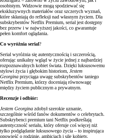
Rodríguez – zarówno w życiu zawodowym, jak i
osobistym. Widzowie mogą spodziewać się
ekskluzywnych materiałów oraz szczerych wyznań,
które skłaniają do refleksji nad własnym życiem. Dla
subskrybentów Netflix Premium, serial jest dostępny
bez przerw i w najwyższej jakości, co gwarantuje
pełen komfort oglądania.
Co wyróżnia serial
?
Serial wyróżnia się autentycznością i szczerością,
oferując unikalny wgląd w życie jednej z najbardziej
rozpoznawalnych kobiet świata. Dzięki luksusowemu
stylowi życia i głębokim historiom,
Jestem
Georgina
przyciąga uwagę subskrybentów taniego
Netflix Premium, którzy doceniają równowagę
między życiem publicznym a prywatnym.
Recenzje i odbiór:
Jestem Georgina
zdobył szerokie uznanie,
szczególnie wśród fanów dokumentów o celebrytach.
Subskrybenci premium tani Netflix podkreślają
autentyczność serialu, który oferuje coś więcej niż
tylko podglądanie luksusowego życia – to inspirująca
opowieść o rodzinie, ambicjach i sile kobiety.