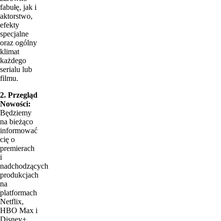
fabułę, jak i
aktorstwo,
efekty
specjalne
oraz ogólny
klimat
każdego
serialu lub
filmu.
2. Przegląd
Nowości:
Będziemy
na bieżąco
informować
cię o
premierach
i
nadchodzących
produkcjach
na
platformach
Netflix,
HBO Max i
Disney+.