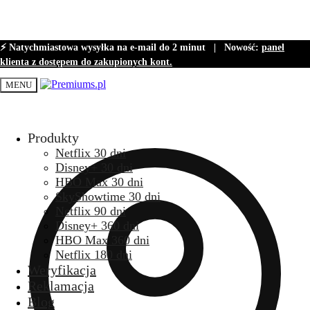
⚡ Natychmiastowa wysyłka na e-mail do 2 minut |
Nowość:
panel
klienta z dostępem do zakupionych kont.
MENU
Produkty
Netflix 30 dni
Disney+ 30 dni
HBO Max 30 dni
SkyShowtime 30 dni
Netflix 90 dni
Disney+ 360 dni
HBO Max 360 dni
Netflix 180 dni
Weryfikacja
Reklamacja
Blog