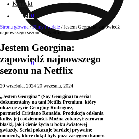
Kontakt
0.00
zł
0
Strona główna
/
Filmy i seriale
/
Jestem Georgina: zapowiedź
najnowszego sezonu na Netflix
Jestem Georgina:
zapowiedź najnowszego
0.00
zł
0
sezonu na Netflix
20 września, 2024
20 września, 2024
„Jestem Georgina” (Soy Georgina) to serial
dokumentalny na tani Netflix Premium, który
ukazuje życie Georginy Rodríguez,
partnerki Cristiano Ronaldo. Produkcja odsłania
kulisy jej codzienności. Można zobaczyć zarówno
blaski, jak i cienie życia u boku światowej
gwiazdy. Serial pokazuje bardziej prywatne
momenty, które dotąd były poza zasięgiem kamer.