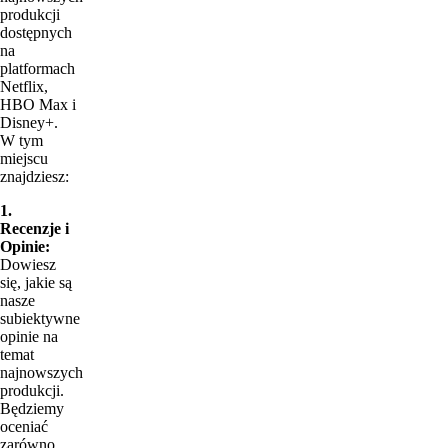
produkcji
dostępnych
na
platformach
Netflix,
HBO Max i
Disney+.
W tym
miejscu
znajdziesz:
1.
Recenzje i
Opinie:
Dowiesz
się, jakie są
nasze
subiektywne
opinie na
temat
najnowszych
produkcji.
Będziemy
oceniać
zarówno